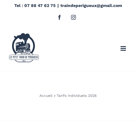
Passer
Tel : 07 88 47 62 75
|
traindeperigueux@gmail.com
au
Facebook
Instagram
contenu
Accueil
»
Tarifs Individuels 2026