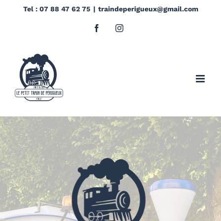
Passer
Tel : 07 88 47 62 75
|
traindeperigueux@gmail.com
au
Facebook
Instagram
contenu